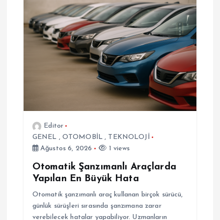
e
z
i
n
m
e
Editor
GENEL
,
OTOMOBİL
,
TEKNOLOJİ
s
Ağustos 6, 2026
1 views
i
Otomatik Şanzımanlı Araçlarda
Yapılan En Büyük Hata
Otomatik şanzımanlı araç kullanan birçok sürücü,
günlük sürüşleri sırasında şanzımana zarar
verebilecek hatalar yapabiliyor. Uzmanların