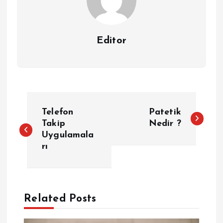
Editor
Y
Telefon
Patetik
a
Takip
Nedir ?
Uygulamala
rı
z
ı
g
Related Posts