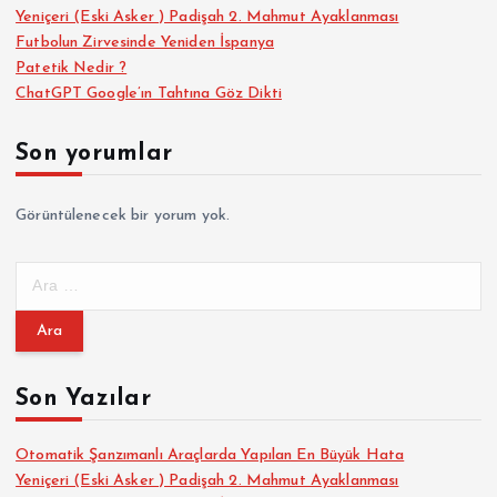
Yeniçeri (Eski Asker ) Padişah 2. Mahmut Ayaklanması
Futbolun Zirvesinde Yeniden İspanya
Patetik Nedir ?
ChatGPT Google’ın Tahtına Göz Dikti
Son yorumlar
Görüntülenecek bir yorum yok.
A
r
a
m
a
Son Yazılar
:
Otomatik Şanzımanlı Araçlarda Yapılan En Büyük Hata
Yeniçeri (Eski Asker ) Padişah 2. Mahmut Ayaklanması