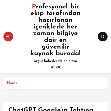
İ
Profesyonel bir
ç
ekip tarafından
e
hazırlanan
r
i
içeriklerle her
ğ
zaman bilgiye
e
dair en
a
güvenilir
t
kaynak burada!
l
a
özgün haberleriyle ön plana
çıkıyor
Home
ChatGPT Google’ın Tahtına