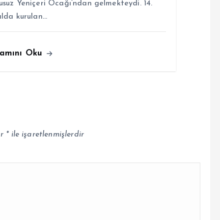
usuz Yeniçeri Ocağı’ndan gelmekteydi. 14.
ılda kurulan…
amını Oku
ar
*
ile işaretlenmişlerdir