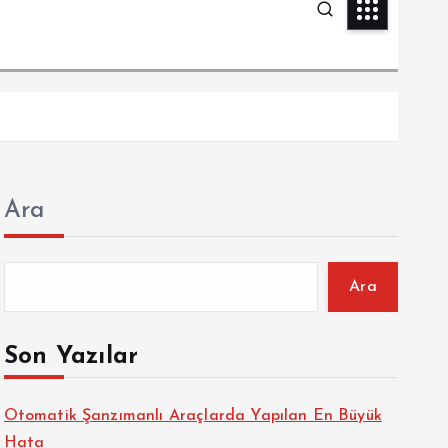
Ara
Ara
Son Yazılar
Otomatik Şanzımanlı Araçlarda Yapılan En Büyük
Hata