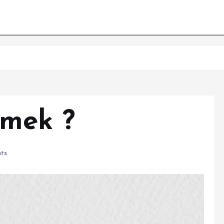
emek ?
ts