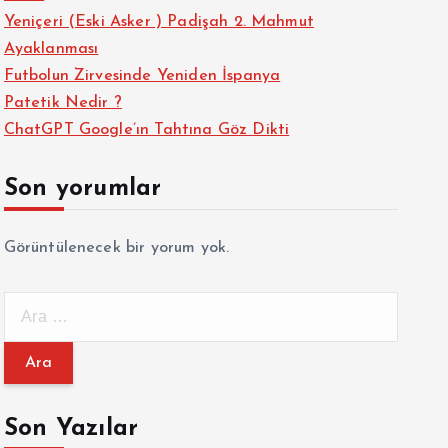
Yeniçeri (Eski Asker ) Padişah 2. Mahmut
Ayaklanması
Futbolun Zirvesinde Yeniden İspanya
Patetik Nedir ?
ChatGPT Google’ın Tahtına Göz Dikti
Son yorumlar
Görüntülenecek bir yorum yok.
A
r
a
m
a
Son Yazılar
: