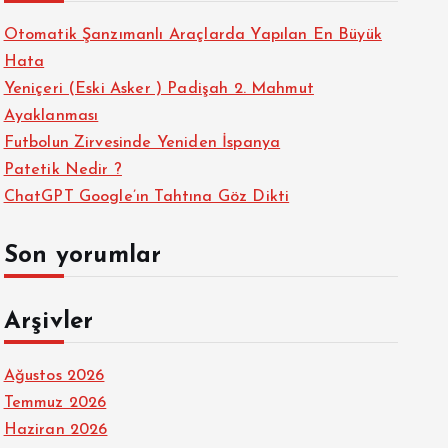
Otomatik Şanzımanlı Araçlarda Yapılan En Büyük
Hata
Yeniçeri (Eski Asker ) Padişah 2. Mahmut
Ayaklanması
Futbolun Zirvesinde Yeniden İspanya
Patetik Nedir ?
ChatGPT Google’ın Tahtına Göz Dikti
Son yorumlar
Arşivler
Ağustos 2026
Temmuz 2026
Haziran 2026