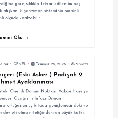
irdiğine göre, sıklıkla tekrar edilen bu beş
k alışkanlık, şanzıman sisteminin ömrünü
li ölçüde kısaltabilir…
amını Oku
ditor
GENEL
Temmuz 25, 2026
2 views
içeri (Eski Asker ) Padişah 2.
hmut Ayaklanması
hteki Önemli Dönüm Noktası: Vaka-i Hayriye
eniçeri Ocağı’nın İnfazı Osmanlı
ratorluğu’nun üç kıtada genişlemesindeki ve
n devleti olma niteliğindeki en büyük katkı,