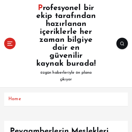
İ
Profesyonel bir
ç
ekip tarafından
e
hazırlanan
r
i
içeriklerle her
ğ
zaman bilgiye
e
dair en
a
güvenilir
t
kaynak burada!
l
a
özgün haberleriyle ön plana
çıkıyor
Home
Peygamberlerin Meslekleri