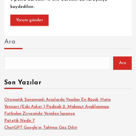
kaydedilsin.
Ara
Ara
Son Yazılar
Otomatik Şanzımanlı Araçlarda Yapılan En Büyük Hata
Yeniçeri (Eski Asker ) Padişah 2. Mahmut Ayaklanması
Futbolun Zirvesinde Yeniden İspanya
Patetik Nedir ?
ChatGPT Google’ın Tahtına Göz Dikti