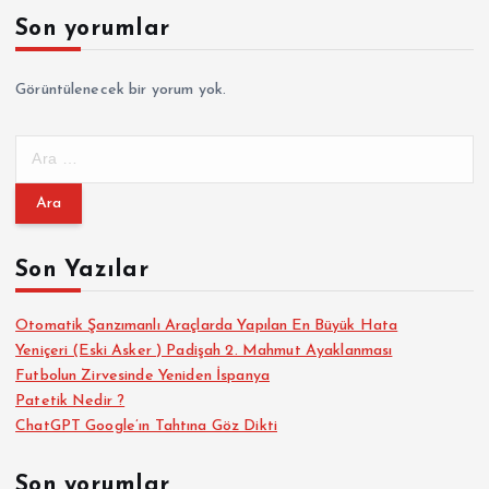
Son yorumlar
Görüntülenecek bir yorum yok.
A
r
a
m
a
Son Yazılar
:
Otomatik Şanzımanlı Araçlarda Yapılan En Büyük Hata
Yeniçeri (Eski Asker ) Padişah 2. Mahmut Ayaklanması
Futbolun Zirvesinde Yeniden İspanya
Patetik Nedir ?
ChatGPT Google’ın Tahtına Göz Dikti
Son yorumlar