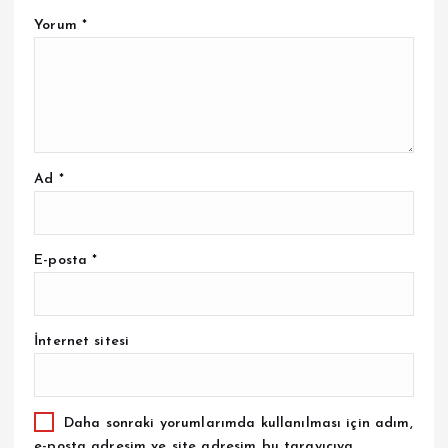
Yorum
*
Ad
*
E-posta
*
İnternet sitesi
Daha sonraki yorumlarımda kullanılması için adım,
e-posta adresim ve site adresim bu tarayıcıya